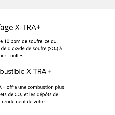
fage X-TRA+
de 10 ppm de soufre, ce qui
 de dioxyde de soufre (SO₂) à
ent nulles.
bustible X-TRA +
TRA + offre une combustion plus
jets de CO₂ et les dépôts de
ur rendement de votre