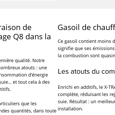
raison de
Gasoil de chauf
age Q8 dans la
Ce gasoil contient moins 
signifie que ses émissions
la combustion sont quasim
mière qualité. Notre
nombreux atouts : une
Les atouts du com
onsommation d’énergie
suie… et tout cela à des
Enrichi en additifs, le X-
itifs.
complète, réduisant les re
suie. Résultat : un meille
rticuliers que les
installation.
andes quantités, dans toute