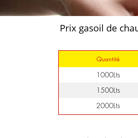
Prix gasoil de cha
Quantité
1000Lts
1500Lts
2000Lts