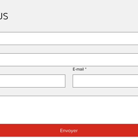
us
E-mail
*
Envoyer