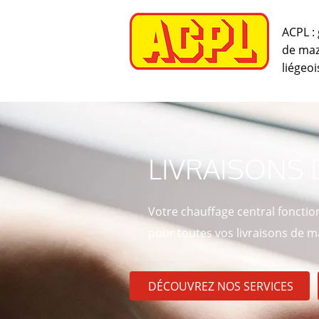
ACPL :
de maz
liégeoi
LIVRAISONS 
Votre chauffage central fonctio
pour toutes vos livraisons de ma
DÉCOUVREZ NOS SERVICES