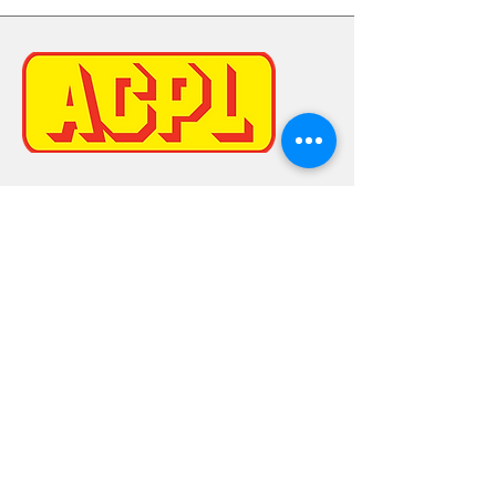
ACPL BORN-AMEL
Kaiserbaracke, 5
4770 BORN-AMEL
+32 (0) 80/57.08.88
PRENEZ RENDEZ-VOUS