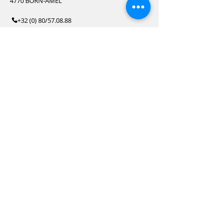
4770 BORN-AMEL
+32 (0) 80/57.08.88
PRENEZ RENDEZ-VOUS
ACPL LIEGE
Chaussée de Tongres, 148
4000 ROCOURT
+32 (0) 4/226.48.53
PRENEZ RENDEZ-VOUS