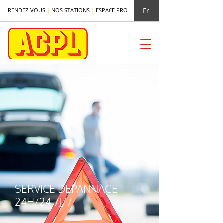
Fr
RENDEZ-VOUS
|
NOS STATIONS
|
ESPACE PRO
SERVICE DEPANNAGE
24H/24 7J/7