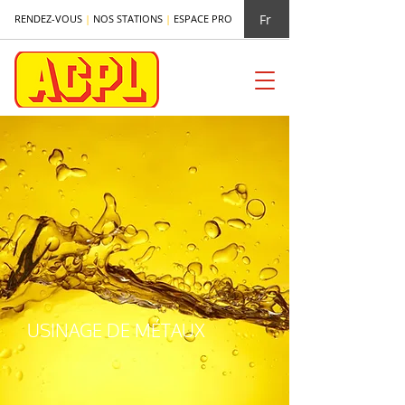
Fr
RENDEZ-VOUS
|
NOS STATIONS
|
ESPACE PRO
USINAGE DE MÉTAUX