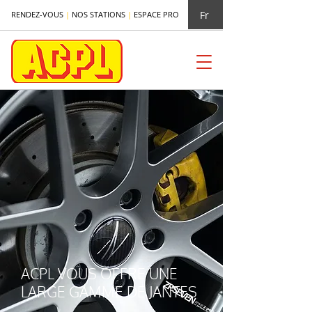
Fr
RENDEZ-VOUS
|
NOS STATIONS
|
ESPACE PRO
ACPL VOUS OFFRE UNE
LARGE GAMME DE JANTES