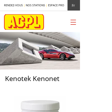
Fr
RENDEZ-VOUS
|
NOS STATIONS
|
ESPACE PRO
Kenotek Kenonet