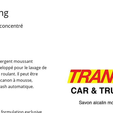
ong
concentré
́tergent moussant
veloppé pour le lavage de
roulant. Il peut être
r canon à mousse,
wash automatique.
sa formulation exclusive,