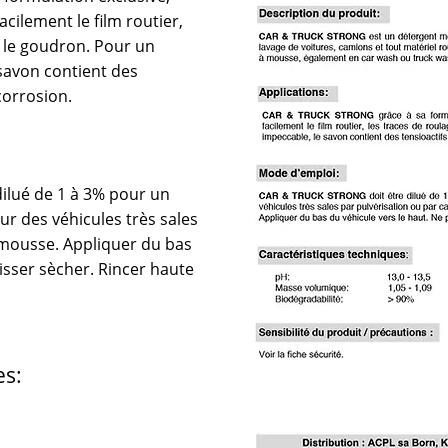
facilement le film routier,
et le goudron. Pour un
e savon contient des
corrosion.
dilué de 1 à 3% pour un
des véhicules très sales
̀ mousse. Appliquer du bas
aisser sècher. Rincer haute
es: