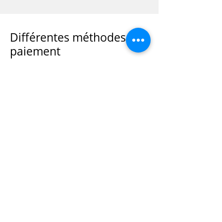
Différentes méthodes de
paiement
Afin de proposer le meilleur service à
nos clients, nous acceptons
différentes méthodes de paiement
pour vos commandes de mazout.
C’est vous qui choisissez votre mode
de paiement :
en espèces
par Bancontact
avec VISA ou MasterCard.