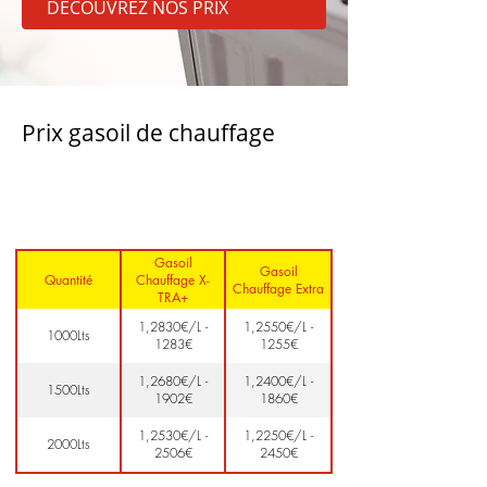
DÉCOUVREZ NOS PRIX
Prix gasoil de chauffage
Gasoil
Gasoil
Quantité
Chauffage X-
Chauffage Extra
TRA+
1,2830€/L -
1,2550€/L -
1000Lts
1283€
1255€
1,2680€/L -
1,2400€/L -
1500Lts
1902€
1860€
1,2530€/L -
1,2250€/L -
2000Lts
2506€
2450€