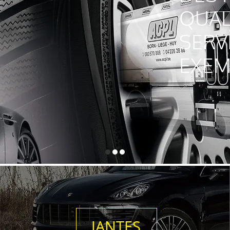
QUAL
SERV
EXEM
JANTES